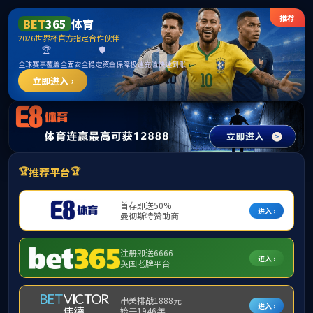
伟德国际(bevictor)官方网站-源自英国始于
1946
中文
English
其他语言
|
|
首页
关于学院
师资科研
学生
学生工作
通知公告
环
学生工作动态
伟
下载专区
资