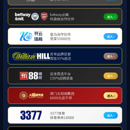
服务指南
能
【
伟
上
​
校
【
伟
伟
伟
伟