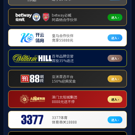
友博士、，
中国科学院上海应用物理研究所
国家级青年人才伟德国际1946
高云飞
老师以