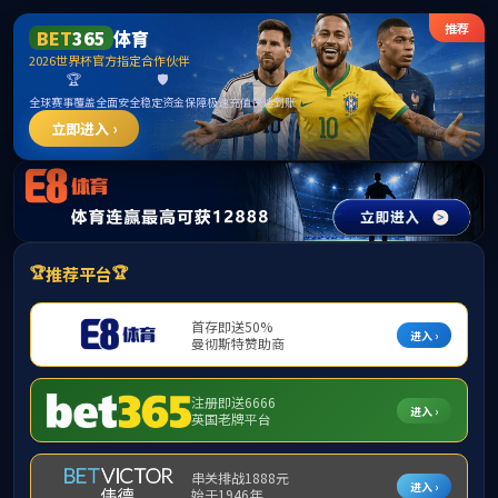
伟德国际(bevictor)官方网站-源自英国始于
1946
中文
English
其他语言
|
|
首页
关于学院
师资科研