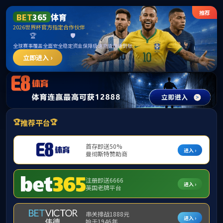
伟德国际(bevictor)官方网站-源自英国始于1946
提示：访问地址无效，2026/0601/c6481a190781/http:找不到对应的栏
目！
首页
关闭此页