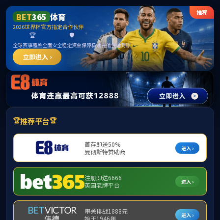
伟德国际(bevictor)官方网站-源自英国始于
1946
中文
English
其他语言
|
|
首页
关于学院
师资科研
资院通字[2