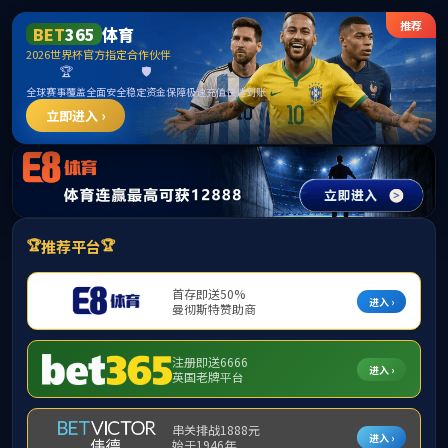
伟德国际(bevictor)官方网站-源自英国始于
1946
中文
English
其他语言
|
|
首页
关于学院
师资科研
4
月
10
日
，
伟德国际1946
环境科学与工