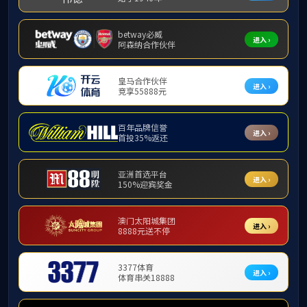
对团队的科研成果进行了汇报交流，并在
学